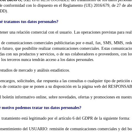
de conformidad con lo dispuesto en el Reglamento (UE) 2016/679, de 27 de ab
DD).
é tratamos tus datos personales?
ener una relación comercial con el usuario. Las operaciones previstas para reali
de comunicaciones comerciales publicitarias por e-mail, fax, SMS, MMS, redes 
o futuro, que posibilite realizar comunicaciones comerciales. Estas comunica
das con sus productos y servicios, o de sus colaboradores o proveedores, con l
, los terceros nunca tendrán acceso a los datos personales.
estudios de mercado y análisis estadísticos.
encargos, solicitudes, dar respuesta a las consultas o cualquier tipo de petició
as de contacto que se ponen a su disposición en la página web del RESPONSA
l boletín informativo online, sobre novedades, ofertas y promociones en nuestr
 motivo podemos tratar tus datos personales?
 tratamiento está legitimado por el artículo 6 del GDPR de la siguiente forma:
onsentimiento del USUARIO: remisión de comunicaciones comerciales y del bol