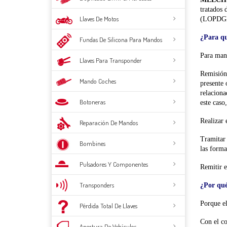
tratados 
Llaves De Motos
(LOPDG
¿Para qu
Fundas De Silicona Para Mandos
Para mant
Llaves Para Transponder
Remisión 
Mando Coches
presente 
relaciona
Botoneras
este caso
Realizar 
Reparación De Mandos
Tramitar 
Bombines
las form
Pulsadores Y Componentes
Remitir e
Transponders
¿Por qué
Porque el
Pérdida Total De Llaves
Con el c
Apertura De Vehículos