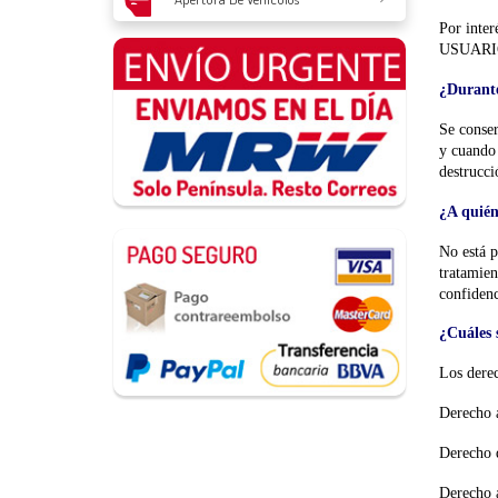
Por inter
USUARI
¿Durante
Se conser
y cuando 
destrucci
¿A quién
No está p
tratamien
confidenc
¿Cuáles 
Los dere
Derecho a
Derecho d
Derecho a