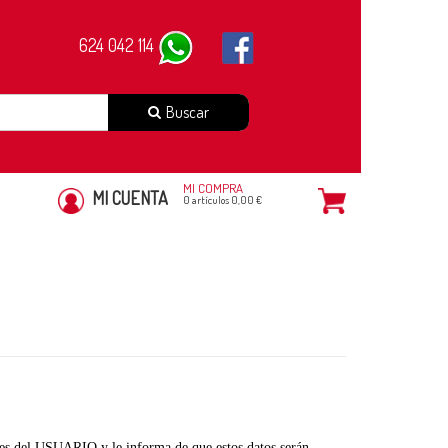
624 042 114
Buscar
MI COMPRA
MI CUENTA
0 artículos 0,00 €
s del USUARIO y le informa de que estos datos serán