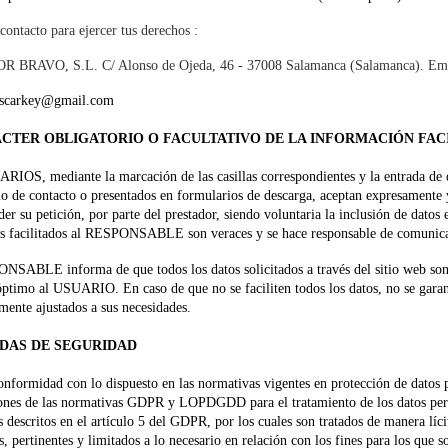
contacto para ejercer tus derechos :
BRAVO, S.L. C/ Alonso de Ojeda, 46 - 37008 Salamanca (Salamanca). Ema
scarkey@gmail.com
ÁCTER OBLIGATORIO O FACULTATIVO DE LA INFORMACIÓN FAC
IOS, mediante la marcación de las casillas correspondientes y la entrada de d
o de contacto o presentados en formularios de descarga, aceptan expresamente y
der su petición, por parte del prestador, siendo voluntaria la inclusión de dat
es facilitados al RESPONSABLE son veraces y se hace responsable de comunica
SABLE informa de que todos los datos solicitados a través del sitio web son o
óptimo al USUARIO. En caso de que no se faciliten todos los datos, no se garant
ente ajustados a sus necesidades.
IDAS DE SEGURIDAD
onformidad con lo dispuesto en las normativas vigentes en protección de dato
ones de las normativas GDPR y LOPDGDD para el tratamiento de los datos perso
s descritos en el artículo 5 del GDPR, por los cuales son tratados de manera lícit
, pertinentes y limitados a lo necesario en relación con los fines para los que so