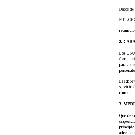
Datos de 
MELCHOR 
recambio
2. CAR
Los USUAR
formulari
para aten
personal
El RESPON
servicio 
completam
3. MED
Que de c
disposici
principio
adecuados