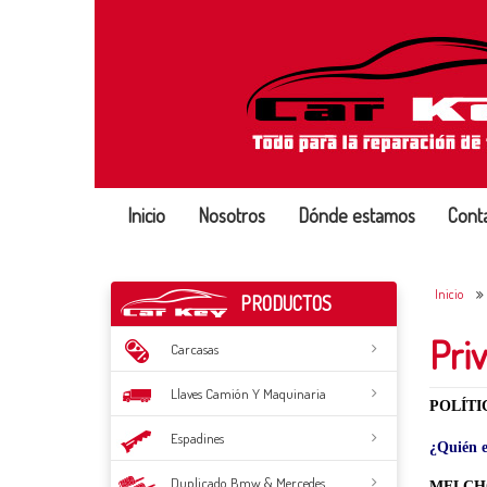
Inicio
Nosotros
Dónde estamos
Cont
Inicio
PRODUCTOS
Pri
Carcasas
Llaves Camión Y Maquinaria
POLÍTI
Espadines
¿Quién e
Duplicado Bmw & Mercedes
MELCHO