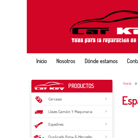
Inicio
Nosotros
Dónde estamos
Cont
Inicio
PRODUCTOS
Esp
Carcasas
Llaves Camión Y Maquinaria
Espadines
Duplicado Bmw & Mercedes