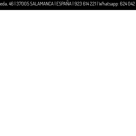
jeda, 46 | 37005 SALAMANCA | ESPAÑA | 923 614 221 | Whatsapp: 624 042 