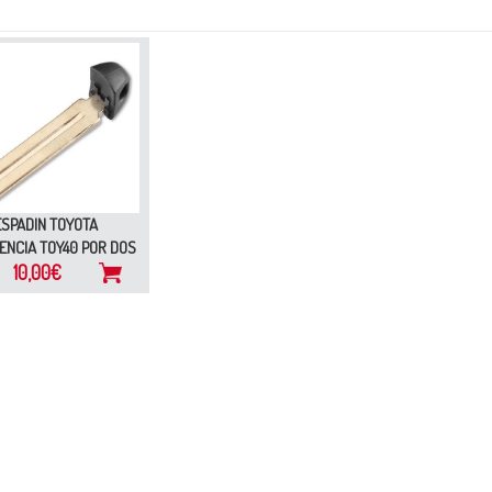
ESPADIN TOYOTA
NCIA TOY40 POR DOS
10,00€
LADOS