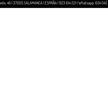
jeda, 46 | 37005 SALAMANCA | ESPAÑA | 923 614 221 | Whatsapp: 624 042 