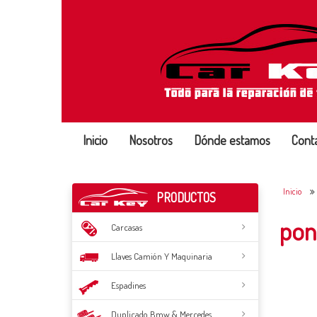
Inicio
Nosotros
Dónde estamos
Cont
Inicio
PRODUCTOS
pon
Carcasas
Llaves Camión Y Maquinaria
Espadines
Duplicado Bmw & Mercedes